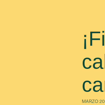
¡F
ca
ca
MARZO 20