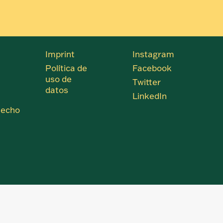
Imprint
Instagram
Política de
Facebook
uso de
Twitter
datos
LinkedIn
 techo